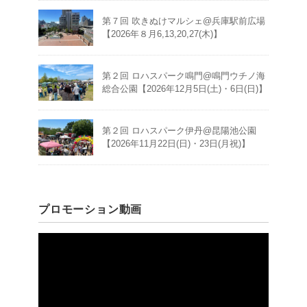
第７回 吹きぬけマルシェ@兵庫駅前広場
【2026年８月6,13,20,27(木)】
第２回 ロハスパーク鳴門@鳴門ウチノ海
総合公園【2026年12月5日(土)・6日(日)】
第２回 ロハスパーク伊丹@昆陽池公園
【2026年11月22日(日)・23日(月祝)】
プロモーション動画