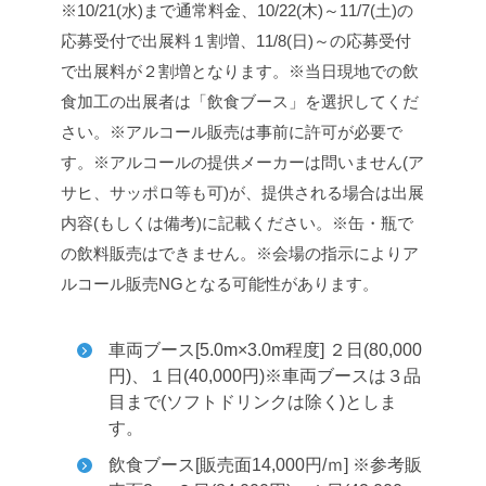
※10/21(水)まで通常料金、10/22(木)～11/7(土)の
応募受付で出展料１割増、11/8(日)～の応募受付
で出展料が２割増となります。
※当日現地での飲
食加工の出展者は「飲食ブース」を選択してくだ
さい。
※アルコール販売は事前に許可が必要で
す。
※アルコールの提供メーカーは問いません(ア
サヒ、サッポロ等も可)が、提供される場合は出展
内容(もしくは備考)に記載ください。
※缶・瓶で
の飲料販売はできません。
※会場の指示によりア
ルコール販売NGとなる可能性があります。
車両ブース[5.0m×3.0m程度] ２日(80,000
円)、１日(40,000円)
※車両ブースは３品
目まで(ソフトドリンクは除く)としま
す。
飲食ブース[販売面14,000円/ｍ] ※参考販