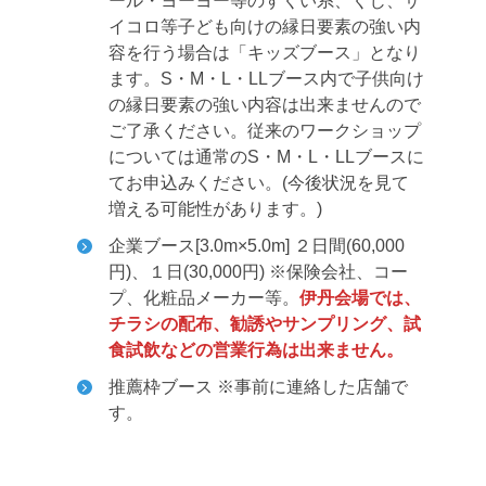
ール・ヨーヨー等のすくい系、くじ、サ
イコロ等子ども向けの縁日要素の強い内
容を行う場合は「キッズブース」となり
ます。S・M・L・LLブース内で子供向け
の縁日要素の強い内容は出来ませんので
ご了承ください。従来のワークショップ
については通常のS・M・L・LLブースに
てお申込みください。(今後状況を見て
増える可能性があります。)
企業ブース[3.0m×5.0m] ２日間(60,000
円)、１日(30,000円)
※保険会社、コー
プ、化粧品メーカー等。
伊丹会場では、
チラシの配布、勧誘やサンプリング、試
食試飲などの営業行為は出来ません。
推薦枠ブース ※事前に連絡した店舗で
す。