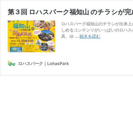
第３回 ロハスパーク福知山 のチラシが
ロハスパーク福知山のチラシが出来上
しめるコンテンツがいっぱいのロハス
第
具、ゆ …
続きを読む
３
回
ロ
ハ
ロハスパーク｜LohasPark
ス
パ
ー
ク
福
知
山
の
チ
ラ
シ