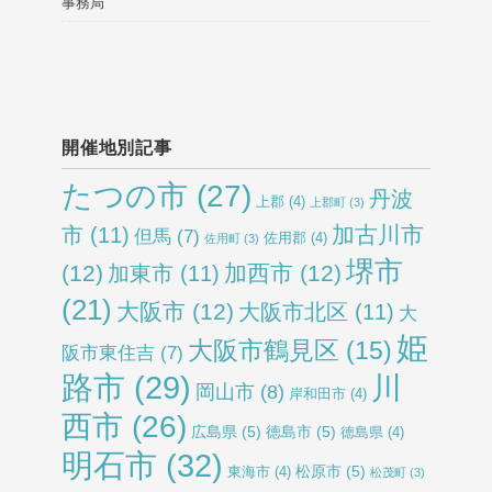
事務局
開催地別記事
たつの市
(27)
丹波
上郡
(4)
上郡町
(3)
加古川市
市
(11)
但馬
(7)
佐用郡
(4)
佐用町
(3)
堺市
(12)
加西市
(12)
加東市
(11)
(21)
大阪市
(12)
大阪市北区
(11)
大
姫
大阪市鶴見区
(15)
阪市東住吉
(7)
路市
(29)
川
岡山市
(8)
岸和田市
(4)
西市
(26)
広島県
(5)
徳島市
(5)
徳島県
(4)
明石市
(32)
松原市
(5)
東海市
(4)
松茂町
(3)