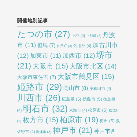
開催地別記事
たつの市
(27)
丹波
上郡
(4)
上郡町
(3)
加古川市
市
(11)
但馬
(7)
佐用郡
(4)
佐用町
(3)
堺市
(12)
加西市
(12)
加東市
(11)
(21)
大阪市
(15)
大阪市北区
(14)
大阪市鶴見区
(15)
大阪市東住吉
(7)
姫路市
(29)
岡山市
(8)
岸和田市
(4)
川西市
(26)
広島県
(5)
徳島市
(5)
徳島県
明石市
(32)
松原市
(5)
(4)
東海市
(4)
松茂町
柏原市
(19)
枚方市
(15)
梅田
(5)
泉
(3)
神戸市
(21)
神戸市西
佐野市
(4)
海津市
(3)