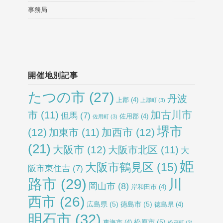
事務局
開催地別記事
たつの市
(27)
丹波
上郡
(4)
上郡町
(3)
加古川市
市
(11)
但馬
(7)
佐用郡
(4)
佐用町
(3)
堺市
(12)
加西市
(12)
加東市
(11)
(21)
大阪市
(12)
大阪市北区
(11)
大
姫
大阪市鶴見区
(15)
阪市東住吉
(7)
路市
(29)
川
岡山市
(8)
岸和田市
(4)
西市
(26)
広島県
(5)
徳島市
(5)
徳島県
(4)
明石市
(32)
松原市
(5)
東海市
(4)
松茂町
(3)