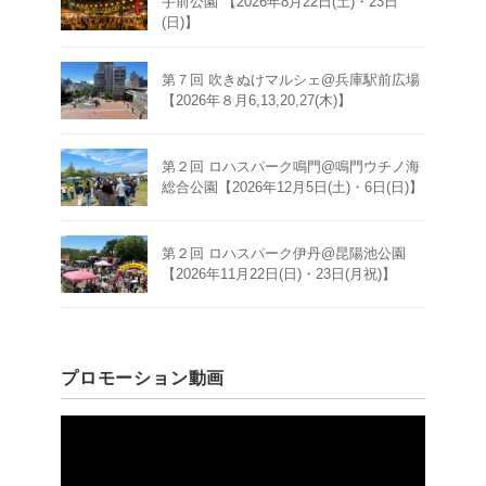
手前公園 【2026年8月22日(土)・23日
(日)】
第７回 吹きぬけマルシェ@兵庫駅前広場
【2026年８月6,13,20,27(木)】
第２回 ロハスパーク鳴門@鳴門ウチノ海
総合公園【2026年12月5日(土)・6日(日)】
第２回 ロハスパーク伊丹@昆陽池公園
【2026年11月22日(日)・23日(月祝)】
プロモーション動画