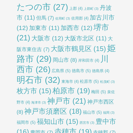
たつの市
(27)
丹波
上郡
(4)
上郡町
(3)
加古川市
市
(11)
但馬
(7)
佐用郡
(4)
佐用町
(3)
堺市
(12)
加西市
(12)
加東市
(11)
(21)
大阪市
(12)
大阪市北区
(11)
大
姫
大阪市鶴見区
(15)
阪市東住吉
(7)
路市
(29)
川
岡山市
(8)
岸和田市
(4)
西市
(26)
広島県
(5)
徳島市
(5)
徳島県
(4)
明石市
(32)
松原市
(5)
東海市
(4)
松茂町
(3)
柏原市
(19)
枚方市
(15)
梅田
(5)
泉佐
神戸市
(21)
神戸市西区
野市
(4)
海津市
(3)
神戸市須磨区
(18)
(8)
福山市
(5)
福岡
(3)
福知山市
(15)
豊中市
福岡市
(5)
西宮市
(3)
赤穂市
(19)
(16)
豊岡市
(7)
赤穂郡
(7)