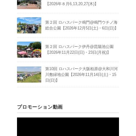
【2026年８月6,13,20,27(木)】
第２回 ロハスパーク鳴門@鳴門ウチノ海
総合公園【2026年12月5日(土)・6日(日)】
第２回 ロハスパーク伊丹@昆陽池公園
【2026年11月22日(日)・23日(月祝)】
第10回 ロハスパーク大阪柏原@大和川河
川敷緑地公園【2026年11月14日(土)・15
日(日)】
プロモーション動画