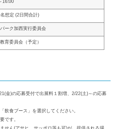
～16:00
00名想定 (2日間合計)
パーク加西実行委員会
教育委員会（予定）
2/21(金)の応募受付で出展料１割増、2/22(土)～の応募
「飲食ブース」を選択してください。
要です。
ません(アサヒ、サッポロ等も可)が、提供される場