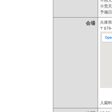
※雨天
※荒天
予備日
兵庫県
会場
〒67
入園料