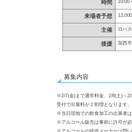
10:00
時間
12,0
来場者予想
ロハス
主催
加西市
後援
募集内容
※2/7(金)まで通常料金、2/8(土)～
受付で出展料が２割増となります。
※当日現地での飲食加工の出展者は
※アルコール販売は事前に許可が必
※アルコールの提供メーカーは問い