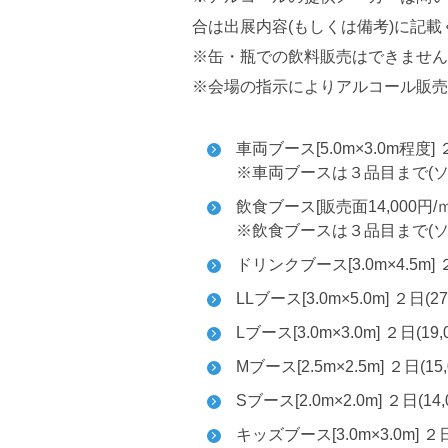
合は出展内容(もしくは備考)に記載
※缶・瓶での飲料販売はできません
※会場の指示によりアルコール販売
車両ブース[5.0m×3.0m程度] ２
※車両ブースは３品目まで(
飲食ブース[販売面14,000円/ｍ]
※飲食ブースは３品目まで(
ドリンクブース[3.0m×4.5m] ２
LLブース[3.0m×5.0m] ２日(2
Lブース[3.0m×3.0m] ２日(19
Mブース[2.5m×2.5m] ２日(15
Sブース[2.0m×2.0m] ２日(14
キッズブース[3.0m×3.0m] ２日