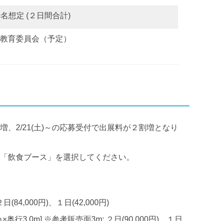
00名想定 (２日間合計)
教育委員会（予定）
割増、2/21(土)～の応募受付で出展料が２割増となり
「飲食ブース」を選択してください。
２日(84,000円)、１日(42,000円)
×奥行3.0m] ※参考販売面3m: ２日(90,000円)、１日