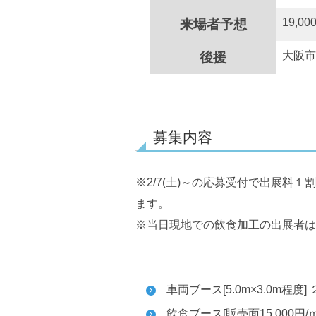
19,0
来場者予想
大阪市
後援
募集内容
※2/7(土)～の応募受付で出展料１
ます。
※当日現地での飲食加工の出展者は
車両ブース[5.0m×3.0m程度] 
飲食ブース[販売面15,000円/ｍ