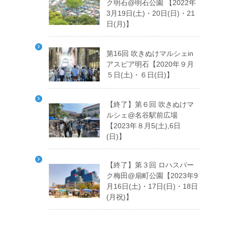
ク明石@明石公園 【2022年
3月19日(土)・20日(日)・21
日(月)】
第16回 吹きぬけマルシェin
アスピア明石【2020年９月
５日(土)・６日(日)】
【終了】第６回 吹きぬけマ
ルシェ@名谷駅前広場
【2023年８月5(土),6日
(日)】
【終了】第３回 ロハスパー
ク梅田@扇町公園【2023年9
月16日(土)・17日(日)・18日
(月祝)】