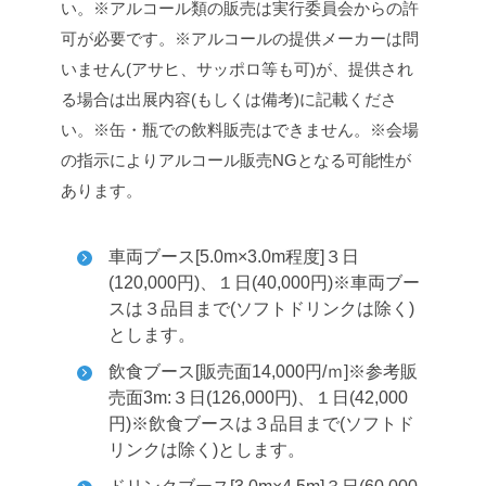
い。
※アルコール類の販売は実行委員会からの許
可が必要です。
※アルコールの提供メーカーは問
いません(アサヒ、サッポロ等も可)が、提供され
る場合は出展内容(もしくは備考)に記載くださ
い。
※缶・瓶での飲料販売はできません。
※会場
の指示によりアルコール販売NGとなる可能性が
あります。
車両ブース[5.0m×3.0m程度]３日
(120,000円)、１日(40,000円)
※車両ブー
スは３品目まで(ソフトドリンクは除く)
とします。
飲食ブース[販売面14,000円/ｍ]※参考販
売面3m:３日(126,000円)、１日(42,000
円)
※飲食ブースは３品目まで(ソフトド
リンクは除く)とします。