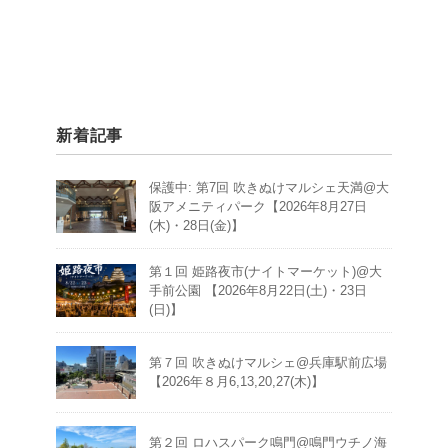
新着記事
保護中: 第7回 吹きぬけマルシェ天満@大
阪アメニティパーク【2026年8月27日
(木)・28日(金)】
第１回 姫路夜市(ナイトマーケット)@大
手前公園 【2026年8月22日(土)・23日
(日)】
第７回 吹きぬけマルシェ@兵庫駅前広場
【2026年８月6,13,20,27(木)】
第２回 ロハスパーク鳴門@鳴門ウチノ海