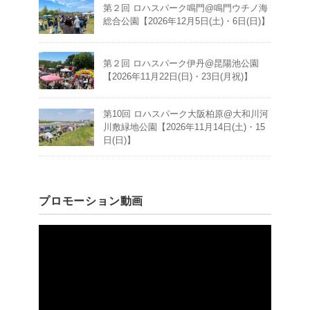
第２回 ロハスパーク鳴門@鳴門ウチノ海
総合公園【2026年12月5日(土)・6日(日)】
第２回 ロハスパーク伊丹@昆陽池公園
【2026年11月22日(日)・23日(月祝)】
第10回 ロハスパーク大阪柏原@大和川河
川敷緑地公園【2026年11月14日(土)・15
日(日)】
プロモーション動画