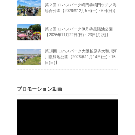
第２回 ロハスパーク鳴門@鳴門ウチノ海
総合公園【2026年12月5日(土)・6日(日)】
第２回 ロハスパーク伊丹@昆陽池公園
【2026年11月22日(日)・23日(月祝)】
第10回 ロハスパーク大阪柏原@大和川河
川敷緑地公園【2026年11月14日(土)・15
日(日)】
プロモーション動画