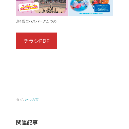
第4回ロハスパークたつの
チラシPDF
タグ:
たつの市
関連記事