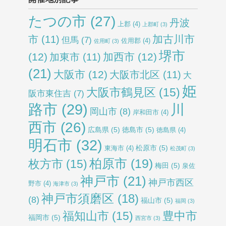
たつの市
(27)
丹波
上郡
(4)
上郡町
(3)
加古川市
市
(11)
但馬
(7)
佐用郡
(4)
佐用町
(3)
堺市
(12)
加西市
(12)
加東市
(11)
(21)
大阪市
(12)
大阪市北区
(11)
大
姫
大阪市鶴見区
(15)
阪市東住吉
(7)
路市
(29)
川
岡山市
(8)
岸和田市
(4)
西市
(26)
広島県
(5)
徳島市
(5)
徳島県
(4)
明石市
(32)
松原市
(5)
東海市
(4)
松茂町
(3)
柏原市
(19)
枚方市
(15)
梅田
(5)
泉佐
神戸市
(21)
神戸市西区
野市
(4)
海津市
(3)
神戸市須磨区
(18)
(8)
福山市
(5)
福岡
(3)
福知山市
(15)
豊中市
福岡市
(5)
西宮市
(3)