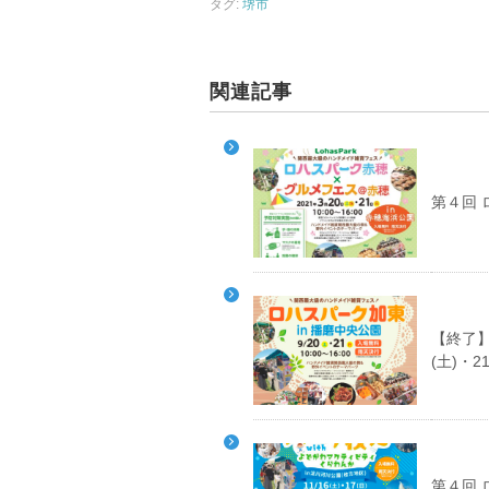
タグ:
堺市
関連記事
第４回
【終了】
(土)・2
第４回 