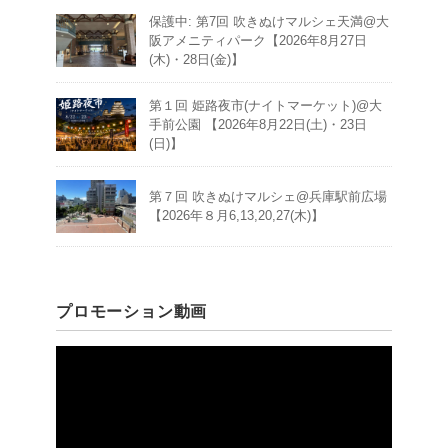
保護中: 第7回 吹きぬけマルシェ天満@大
阪アメニティパーク【2026年8月27日
(木)・28日(金)】
第１回 姫路夜市(ナイトマーケット)@大
手前公園 【2026年8月22日(土)・23日
(日)】
第７回 吹きぬけマルシェ@兵庫駅前広場
【2026年８月6,13,20,27(木)】
プロモーション動画