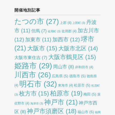
開催地別記事
たつの市
(27)
丹波
上郡
(4)
上郡町
(3)
加古川市
市
(11)
但馬
(7)
佐用郡
(4)
佐用町
(3)
堺市
(12)
加西市
(12)
加東市
(11)
(21)
大阪市
(15)
大阪市北区
(14)
大阪市鶴見区
(15)
大阪市東住吉
(7)
姫路市
(29)
岡山市
(8)
岸和田市
(4)
川西市
(26)
広島県
(5)
徳島市
(5)
徳島県
明石市
(32)
松原市
(5)
(4)
東海市
(4)
松茂町
柏原市
(19)
枚方市
(15)
梅田
(5)
泉
(3)
神戸市
(21)
神戸市西
佐野市
(4)
海津市
(3)
神戸市須磨区
(18)
区
(8)
福山市
(5)
福岡