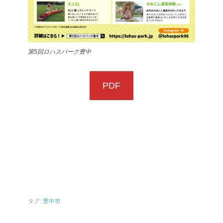
第5回ロハスパーク豊中
PDF
タグ:
豊中市