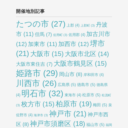
開催地別記事
たつの市
(27)
丹波
上郡
(4)
上郡町
(3)
加古川市
市
(11)
但馬
(7)
佐用郡
(4)
佐用町
(3)
堺市
(12)
加西市
(12)
加東市
(11)
(21)
大阪市
(15)
大阪市北区
(14)
大阪市鶴見区
(15)
大阪市東住吉
(7)
姫路市
(29)
岡山市
(8)
岸和田市
(4)
川西市
(26)
広島県
(5)
徳島市
(5)
徳島県
明石市
(32)
松原市
(5)
(4)
東海市
(4)
松茂町
柏原市
(19)
枚方市
(15)
梅田
(5)
泉
(3)
神戸市
(21)
神戸市西
佐野市
(4)
海津市
(3)
神戸市須磨区
(18)
区
(8)
福山市
(5)
福岡