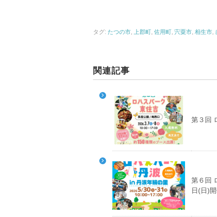
タグ:
たつの市
,
上郡町
,
佐用町
,
宍粟市
,
相生市
,
関連記事
第３回 
第６回 
日(日)