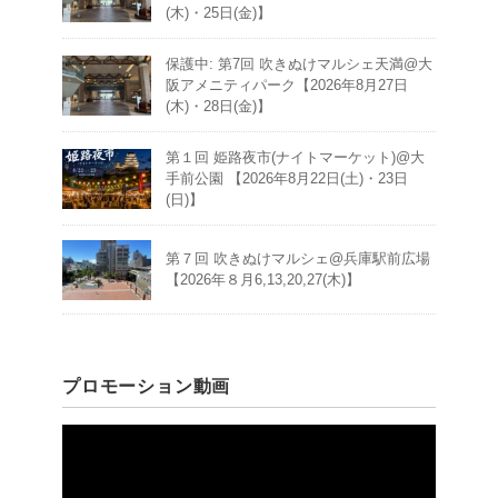
(木)・25日(金)】
保護中: 第7回 吹きぬけマルシェ天満@大
阪アメニティパーク【2026年8月27日
(木)・28日(金)】
第１回 姫路夜市(ナイトマーケット)@大
手前公園 【2026年8月22日(土)・23日
(日)】
第７回 吹きぬけマルシェ@兵庫駅前広場
【2026年８月6,13,20,27(木)】
プロモーション動画