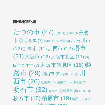
開催地別記事
たつの市
(27)
丹波
上郡
(4)
上郡町
(3)
加古川市
市
(11)
但馬
(7)
佐用郡
(4)
佐用町
(3)
堺市
(12)
加西市
(12)
加東市
(11)
(21)
大阪市
(12)
大阪市北区
(11)
大
姫
大阪市鶴見区
(15)
阪市東住吉
(7)
路市
(29)
川
岡山市
(8)
岸和田市
(4)
西市
(26)
広島県
(5)
徳島市
(5)
徳島県
(4)
明石市
(32)
松原市
(5)
東海市
(4)
松茂町
(3)
柏原市
(19)
枚方市
(15)
梅田
(5)
泉佐