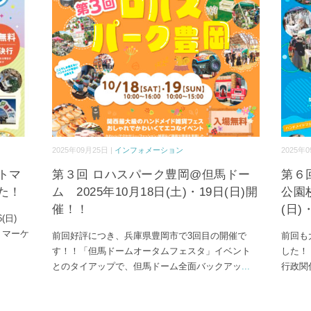
2025年09月25日 |
インフォメーション
2025年0
トマ
第３回 ロハスパーク豊岡@但馬ドー
第６
た！
ム 2025年10月18日(土)・19日(日)開
公園枚
催！！
(日)
(日)
イトマーケ
前回好評につき、兵庫県豊岡市で3回目の開催で
前回も
す！！「但馬ドームオータムフェスタ」イベント
した！
とのタイアップで、但馬ドーム全面バックアッ
...
行政関