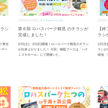
2026年01月18日 |
インフォメーション
2025年1
チラシ
第６回 ロハスパーク鶴見 のチラシが
【終
完成しました！
ラシ
ーク東住
1/31(土)・2/1(日)開催！ロハスパーク鶴見のチラシ
12/1
ンマー
が出来上がりました！ 今回、物販ブースは「ハナ
ラシが
ミズキホール」にて開催いた
...
緑地「