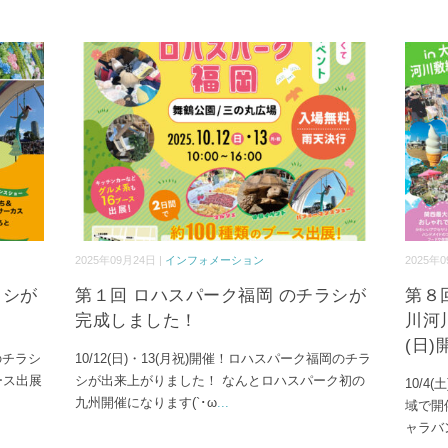
2025年09月24日 |
インフォメーション
2025年0
ラシが
第１回 ロハスパーク福岡 のチラシが
第８
完成しました！
川河
(日
路のチラシ
10/12(日)・13(月祝)開催！ロハスパーク福岡のチラ
ース出展
シが出来上がりました！ なんとロハスパーク初の
10/
九州開催になります(`･ω
...
域で開
ャラバ