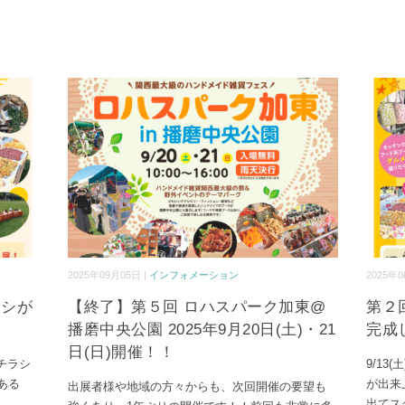
2025年09月05日 |
インフォメーション
2025年0
ラシが
【終了】第５回 ロハスパーク加東@
第２
播磨中央公園 2025年9月20日(土)・21
完成
日(日)開催！！
のチラシ
9/13
ある
が出来
出展者様や地域の方々からも、次回開催の要望も
出てス