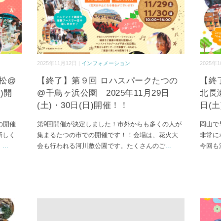
2025年11月12日 |
インフォメーション
2025年1
高松@
【終了】第９回 ロハスパークたつの
【終
)開
@千鳥ヶ浜公園 2025年11月29日
北長
(土)・30日(日)開催！！
日(土
の開催
第9回開催が決定しました！市外からも多くの人が
岡山で
新しく
集まるたつの市での開催です！！会場は、花火大
非常に
！
...
会も行われる河川敷公園です。たくさんのご
...
今回も