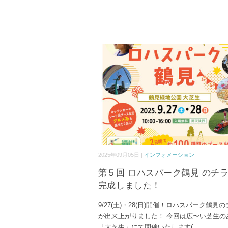
2025年09月05日 |
インフォメーション
第５回 ロハスパーク鶴見 のチ
完成しました！
9/27(土)・28(日)開催！ロハスパーク鶴見
が出来上がりました！ 今回は広〜い芝生の
「大芝生」にて開催いたします(
...