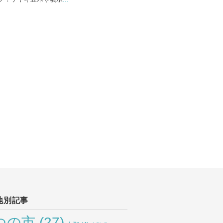
地別記事
つの市
(27)