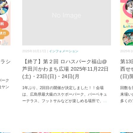
2025年10月17日 |
インフォメーション
2025年1
チラシ
【終了】第２回 ロハスパーク福山@
第1
芦田川かわまち広場 2025年11月22日
西せせ
(土)・23日(日)・24日(月
(日
スパーク
はヤン
1年ぶり、2回目の開催が決定しました！！会場
回数を
は、広島県最大級のスケボーパーク、バーベキュ
来場い
ーテラス、フットサルなどが楽しめる場所で、
...
多くの