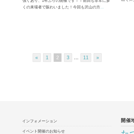
強くあり、1年ぶりの開催です！！前回も非常に多
くの来場者で賑わいました！今回も沢山の方
...
«
1
2
3
…
11
»
開催
インフォメーション
イベント開催のお知らせ
た