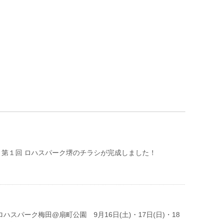
】第１回 ロハスパーク堺のチラシが完成しました！
ロハスパーク梅田@扇町公園 9月16日(土)・17日(日)・18