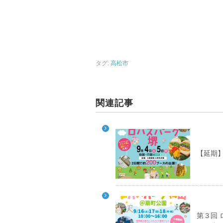
タグ:
高松市
関連記事
【延期
第３回 