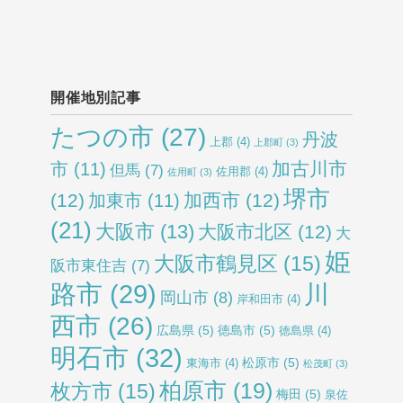
開催地別記事
たつの市
(27)
丹波
上郡
(4)
上郡町
(3)
加古川市
市
(11)
但馬
(7)
佐用郡
(4)
佐用町
(3)
堺市
(12)
加西市
(12)
加東市
(11)
(21)
大阪市
(13)
大阪市北区
(12)
大
姫
大阪市鶴見区
(15)
阪市東住吉
(7)
路市
(29)
川
岡山市
(8)
岸和田市
(4)
西市
(26)
広島県
(5)
徳島市
(5)
徳島県
(4)
明石市
(32)
松原市
(5)
東海市
(4)
松茂町
(3)
柏原市
(19)
枚方市
(15)
梅田
(5)
泉佐