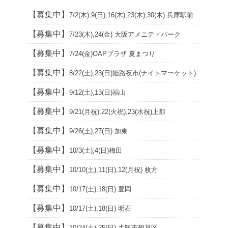
【募集中】
7/2(木),9(日),16(木),23(木),30(木) 兵庫駅前
【募集中】
7/23(木),24(金) 大阪アメニティパーク
【募集中】
7/24(金)OAPプラザ 夏まつり
【募集中】
8/22(土),23(日)姫路夜市(ナイトマーケット)
【募集中】
9/12(土),13(日)福山
【募集中】
9/21(月祝),22(火祝),23(水祝)上郡
【募集中】
9/26(土),27(日) 加東
【募集中】
10/3(土),4(日)梅田
【募集中】
10/10(土),11(日),12(月祝) 枚方
【募集中】
10/17(土),18(日) 豊岡
【募集中】
10/17(土),18(日) 明石
【募集中】
10/24(土),25(日) 大阪市鶴見区