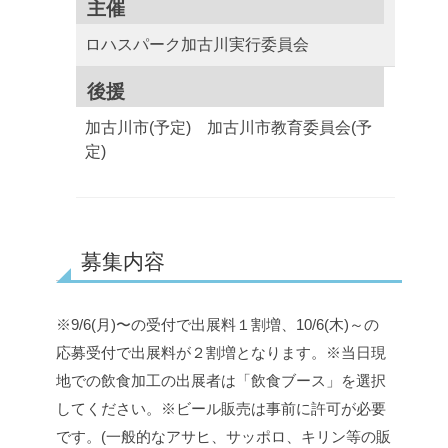
主催
ロハスパーク加古川実行委員会
後援
加古川市(予定) 加古川市教育委員会(予
定)
募集内容
※9/6(月)〜の受付で出展料１割増、10/6(木)～の
応募受付で出展料が２割増となります。
※当日現
地での飲食加工の出展者は「飲食ブース」を選択
してください。
※ビール販売は事前に許可が必要
です。(一般的なアサヒ、サッポロ、キリン等の販