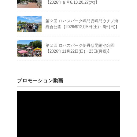
【2026年８月6,13,20,27(木)】
第２回 ロハスパーク鳴門@鳴門ウチノ海
総合公園【2026年12月5日(土)・6日(日)】
第２回 ロハスパーク伊丹@昆陽池公園
【2026年11月22日(日)・23日(月祝)】
プロモーション動画