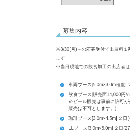
募集内容
※8/30(月)～の応募受付で出展料
ます
※当日現地での飲食加工の出店者は
車両ブース[5.0m×3.0m程度] ２
飲食ブース[販売面14,000円/ｍ]
※ビール販売は事前に許可が
販売は不可とします。)
珈琲ブース[3.0m×4.5m] ２日(4
LLブース[3.0m×5.0m] ２日(2