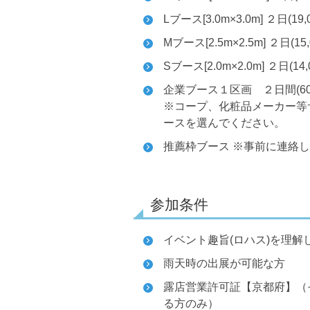
Lブース[3.0m×3.0m] ２日(19
Mブース[2.5m×2.5m] ２日(15
Sブース[2.0m×2.0m] ２日(14
企業ブース１区画 ２日間(60,0
※コープ、化粧品メーカー等
ースを選んでください。
推薦枠ブース ※事前に連絡
参加条件
イベント趣旨(ロハス)を理
雨天時の出展が可能な方
露店営業許可証【京都府】（
る方のみ）