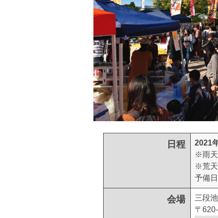
2021
日程
※雨天
※荒天
予備日
三段池
会場
〒62