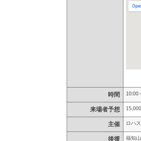
10:00
時間
15,0
来場者予想
ロハス
主催
福知山
後援