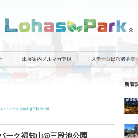
せ
出展案内メルマガ登録
ステージ出演者募集
新着
 ロハスパーク福知山@三段池公園
スパーク福知山@三段池公園