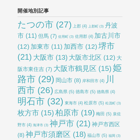
開催地別記事
たつの市
(27)
丹波
上郡
(4)
上郡町
(3)
加古川市
市
(11)
但馬
(7)
佐用郡
(4)
佐用町
(3)
堺市
(12)
加西市
(12)
加東市
(11)
(21)
大阪市
(13)
大阪市北区
(12)
大
姫
大阪市鶴見区
(15)
阪市東住吉
(7)
路市
(29)
川
岡山市
(8)
岸和田市
(4)
西市
(26)
広島県
(5)
徳島市
(5)
徳島県
(4)
明石市
(32)
松原市
(5)
東海市
(4)
松茂町
(3)
柏原市
(19)
枚方市
(15)
梅田
(5)
泉佐
神戸市
(21)
神戸市西区
野市
(4)
海津市
(3)
神戸市須磨区
(18)
(8)
福山市
(5)
福岡
(3)