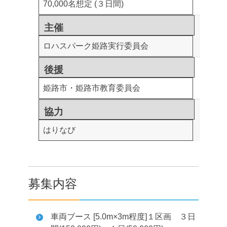
70,000名想定 (３日間)
主催
ロハスパーク姫路実行委員会
後援
姫路市・姫路市教育委員会
協力
はりなび
募集内容
車両ブース [5.0m×3m程度]１区画 ３日