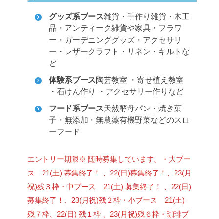
グッズ系ブース
雑貨・手作り雑貨・木工
品・アンティーク雑貨や家具・フラワ
ー・ガーデニンググッズ・アクセサリ
ー・レザークラフト・リネン・キルトな
ど
体験系ブース
陶芸教室 ・寄せ植え教室
・石けん作り ・アクセサリー作りなど
フード系ブース
天然酵母パン・焼き菓
子・無添加・無農薬有機野菜などのスロ
ーフード
エントリー期限
※ 随時募集しています。
・大ブー
ス 21(土) 募集終了！ 、22(日)募集終了！、23(月
祝)残３枠
・中ブース 21(土) 募集終了！ 、22(日)
募集終了！、23(月祝)残２枠
・小ブース 21(土)
残７枠、22(日) 残１枠 、23(月祝)残６枠
・珈琲ブ