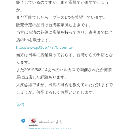
終了しているのですが、まだ応募でかますでしょう
か。
まだ可能でしたら、ブース1つを希望しています。
販売予定の品目は台湾客家風ちまきです。
当方は台湾の花蓮に店舗を持っており、参考までに当
店のhpを載せます。
http://www.ji038577775.com.tw
当方は日本に店舗持っておらず、台湾からの出店とな
ります。
また20/19/5/8-14あべのハルカスで開催された台湾祭
展に出店した経験あります。
大変恐縮ですが、出店の可否を教えていただけますで
しょうか。何卒よろしくお願いいたします。
返信
areadrive
より: