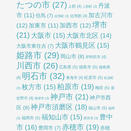
たつの市
(27)
丹波
上郡
(4)
上郡町
(3)
加古川市
市
(11)
但馬
(7)
佐用郡
(4)
佐用町
(3)
堺市
(12)
加西市
(12)
加東市
(11)
(21)
大阪市
(15)
大阪市北区
(14)
大阪市鶴見区
(15)
大阪市東住吉
(7)
姫路市
(29)
岡山市
(8)
岸和田市
(4)
川西市
(26)
広島県
(5)
徳島市
(5)
徳島県
明石市
(32)
松原市
(5)
(4)
東海市
(4)
松茂町
柏原市
(19)
枚方市
(15)
梅田
(5)
泉
(3)
神戸市
(21)
神戸市西
佐野市
(4)
海津市
(3)
神戸市須磨区
(18)
区
(8)
福山市
(5)
福岡
福知山市
(15)
豊中
福岡市
(5)
(3)
西宮市
(3)
赤穂市
(19)
市
(16)
豊岡市
(7)
赤穂