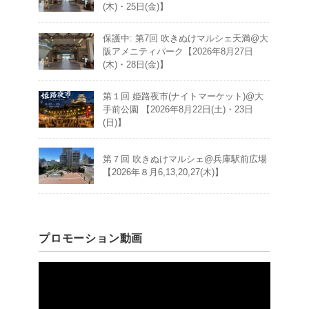
(木)・25日(金)】
保護中: 第7回 吹きぬけマルシェ天満@大
阪アメニティパーク【2026年8月27日
(木)・28日(金)】
第１回 姫路夜市(ナイトマーケット)@大
手前公園 【2026年8月22日(土)・23日
(日)】
第７回 吹きぬけマルシェ@兵庫駅前広場
【2026年８月6,13,20,27(木)】
プロモーション動画