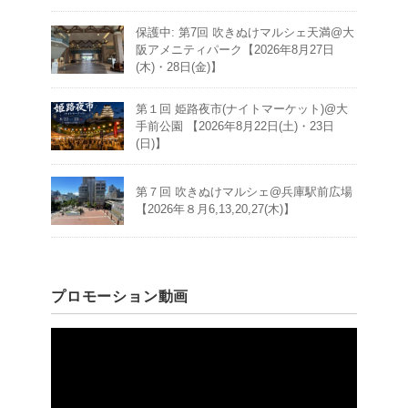
保護中: 第7回 吹きぬけマルシェ天満@大
阪アメニティパーク【2026年8月27日
(木)・28日(金)】
第１回 姫路夜市(ナイトマーケット)@大
手前公園 【2026年8月22日(土)・23日
(日)】
第７回 吹きぬけマルシェ@兵庫駅前広場
【2026年８月6,13,20,27(木)】
プロモーション動画