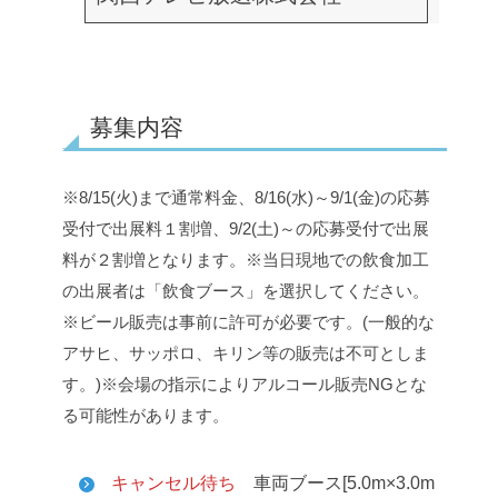
募集内容
※8/15(火)まで通常料金、8/16(水)～9/1(金)の応募
受付で出展料１割増、9/2(土)～の応募受付で出展
料が２割増となります。
※当日現地での飲食加工
の出展者は「飲食ブース」を選択してください。
※ビール販売は事前に許可が必要です。(一般的な
アサヒ、サッポロ、キリン等の販売は不可としま
す。)
※会場の指示によりアルコール販売NGとな
る可能性があります。
キャンセル待ち
車両ブース[5.0m×3.0m