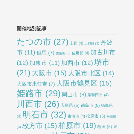
開催地別記事
たつの市
(27)
丹波
上郡
(4)
上郡町
(3)
加古川市
市
(11)
但馬
(7)
佐用郡
(4)
佐用町
(3)
堺市
(12)
加西市
(12)
加東市
(11)
(21)
大阪市
(15)
大阪市北区
(14)
大阪市鶴見区
(15)
大阪市東住吉
(7)
姫路市
(29)
岡山市
(8)
岸和田市
(4)
川西市
(26)
広島県
(5)
徳島市
(5)
徳島県
明石市
(32)
松原市
(5)
(4)
東海市
(4)
松茂町
柏原市
(19)
枚方市
(15)
梅田
(5)
泉
(3)