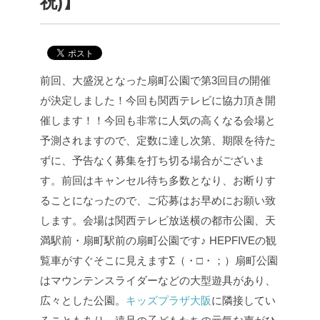
祝)】
前回、大盛況となった扇町公園で第3回目の開催
が決定しました！
今回も関西テレビに協力頂き開
催します！！
今回も非常に人気の高くなる会場と
予測されますので、定数に達し次第、期限を待た
ずに、予告なく募集を打ち切る場合がございま
す。
前回はキャンセル待ち多数となり、お断りす
ることになったので、ご応募はお早めにお願い致
します。
会場は関西テレビ放送横の都市公園、天
満駅前・扇町駅前の扇町公園です♪
HEPFIVEの観
覧車がすぐそこに見えますΣ（・□・；）
扇町公園
はマウンテンスライダーなどの大型遊具があり、
広々とした公園。
キッズプラザ大阪
に隣接してい