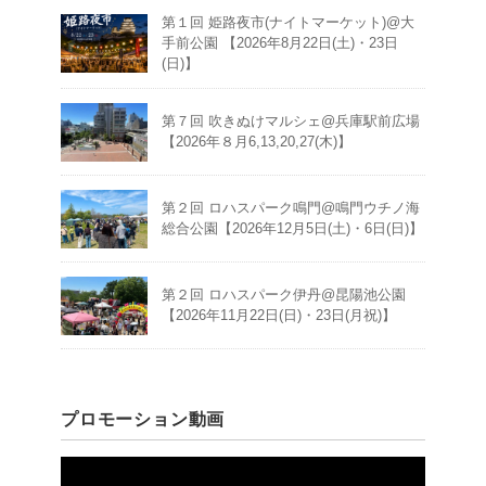
第１回 姫路夜市(ナイトマーケット)@大
手前公園 【2026年8月22日(土)・23日
(日)】
第７回 吹きぬけマルシェ@兵庫駅前広場
【2026年８月6,13,20,27(木)】
第２回 ロハスパーク鳴門@鳴門ウチノ海
総合公園【2026年12月5日(土)・6日(日)】
第２回 ロハスパーク伊丹@昆陽池公園
【2026年11月22日(日)・23日(月祝)】
プロモーション動画