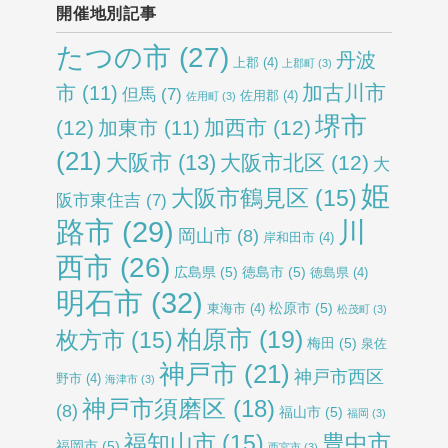
開催地別記事
たつの市
(27)
丹波
上郡
(4)
上郡町
(3)
加古川市
市
(11)
但馬
(7)
佐用郡
(4)
佐用町
(3)
堺市
(12)
加西市
(12)
加東市
(11)
(21)
大阪市
(13)
大阪市北区
(12)
大
姫
大阪市鶴見区
(15)
阪市東住吉
(7)
路市
(29)
川
岡山市
(8)
岸和田市
(4)
西市
(26)
広島県
(5)
徳島市
(5)
徳島県
(4)
明石市
(32)
松原市
(5)
東海市
(4)
松茂町
(3)
柏原市
(19)
枚方市
(15)
梅田
(5)
泉佐
神戸市
(21)
神戸市西区
野市
(4)
海津市
(3)
神戸市須磨区
(18)
(8)
福山市
(5)
福岡
(3)
福知山市
(15)
豊中市
福岡市
(5)
西宮市
(3)