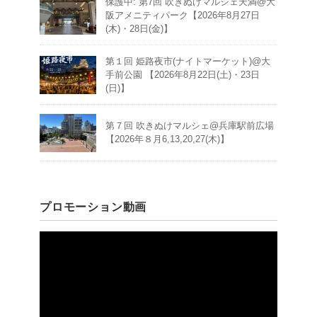
保護中: 第7回 吹きぬけマルシェ天満@大
阪アメニティパーク【2026年8月27日
(木)・28日(金)】
第１回 姫路夜市(ナイトマーケット)@大
手前公園 【2026年8月22日(土)・23日
(日)】
第７回 吹きぬけマルシェ@兵庫駅前広場
【2026年８月6,13,20,27(木)】
プロモーション動画