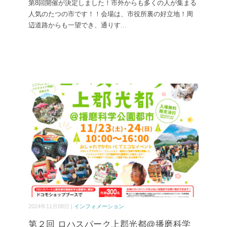
第8回開催が決定しました！市外からも多くの人が集まる
人気のたつの市です！！会場は、市役所裏の好立地！周
辺道路からも一望でき、通りす
...
2024年11月08日 |
インフォメーション
第２回 ロハスパーク上郡光都@播磨科学