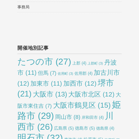
事務局
開催地別記事
たつの市
(27)
丹波
上郡
(4)
上郡町
(3)
加古川市
市
(11)
但馬
(7)
佐用郡
(4)
佐用町
(3)
堺市
(12)
加西市
(12)
加東市
(11)
(21)
大阪市
(13)
大阪市北区
(12)
大
姫
大阪市鶴見区
(15)
阪市東住吉
(7)
路市
(29)
川
岡山市
(8)
岸和田市
(4)
西市
(26)
広島県
(5)
徳島市
(5)
徳島県
(4)
明石市
(32)